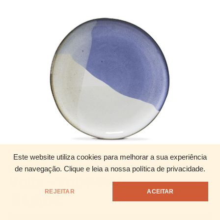
Este website utiliza cookies para melhorar a sua experiência
Salad/Snack Plate - Set of 4
de navegação.
Clique e leia a nossa política de privacidade.
Units - Salty Sea
REJEITAR
ACEITAR
55.90
€