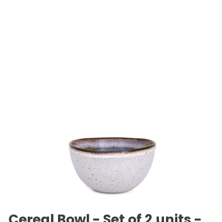
Cereal Bowl - Set of 2 units -