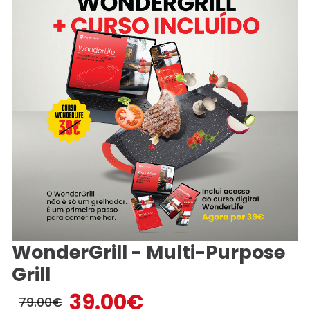
WonderGrill - Multi-Purpose
Grill
39.00
€
79.00
€
O
O