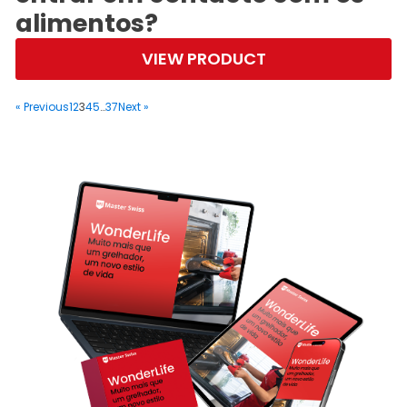
alimentos?
VIEW PRODUCT
« Previous
1
2
3
4
5
…
37
Next »