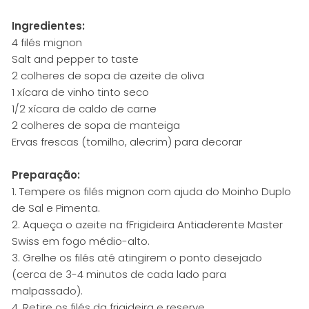
Ingredientes:
4 filés mignon
Salt and pepper to taste
2 colheres de sopa de azeite de oliva
1 xícara de vinho tinto seco
1/2 xícara de caldo de carne
2 colheres de sopa de manteiga
Ervas frescas (tomilho, alecrim) para decorar
Preparação:
1. Tempere os filés mignon com ajuda do Moinho Duplo
de Sal e Pimenta.
2. Aqueça o azeite na fFrigideira Antiaderente Master
Swiss em fogo médio-alto.
3. Grelhe os filés até atingirem o ponto desejado
(cerca de 3-4 minutos de cada lado para
malpassado).
4. Retire os filés da frigideira e reserve.