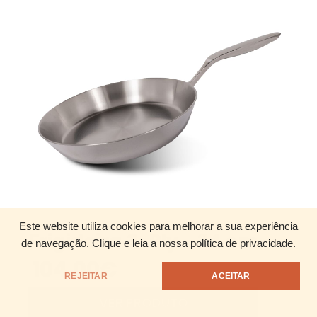
Este website utiliza cookies para melhorar a sua experiência
Frigideira 3-Ply - 24 cm
de navegação.
Clique e leia a nossa política de privacidade.
104.00
€
REJEITAR
ACEITAR
VER PRODUTO