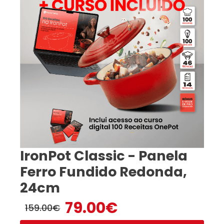
IronPot Classic - Panela
Ferro Fundido Redonda,
24cm
79.00
€
159.00
€
O
O