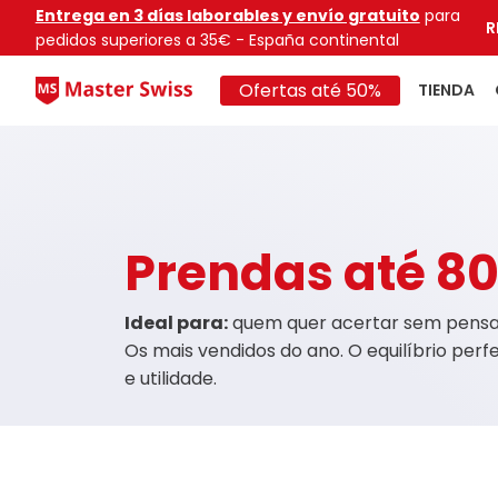
Entrega en 3 días laborables y envío gratuito
para
R
pedidos superiores a 35€ - España continental
Ofertas até 50%
TIENDA
Prendas até 80
Ideal para:
quem quer acertar sem pens
Os mais vendidos do ano. O equilíbrio perf
e utilidade.