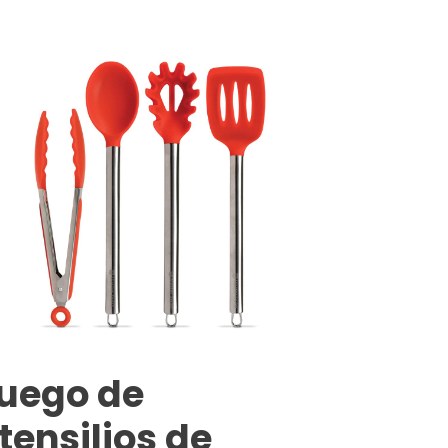
uego de
tensilios de