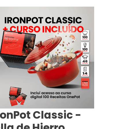
ronPot Classic -
lla de Hierro