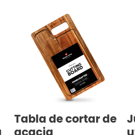
Tabla de cortar de
J
a
acacia
u