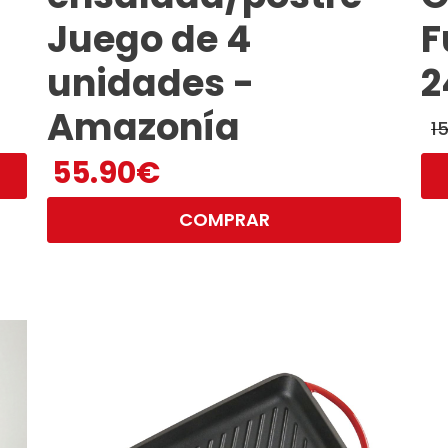
Juego de 4
F
unidades -
2
Amazonía
1
El
El
55.90
€
pre
pre
ori
ac
era
es:
COMPRAR
159
79.