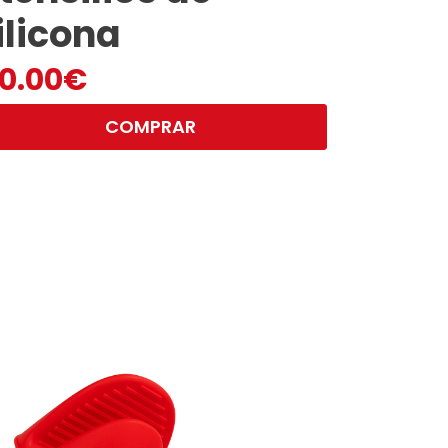
ilicona
0.00
€
COMPRAR