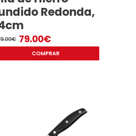
undido Redonda,
4cm
79.00
€
59.00
€
cio
cio
COMPRAR
ginal
tual
:
.00€.
00€.