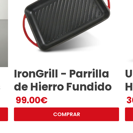
IronGrill - Parrilla
U
s
de Hierro Fundido
H
99.00
€
3
COMPRAR