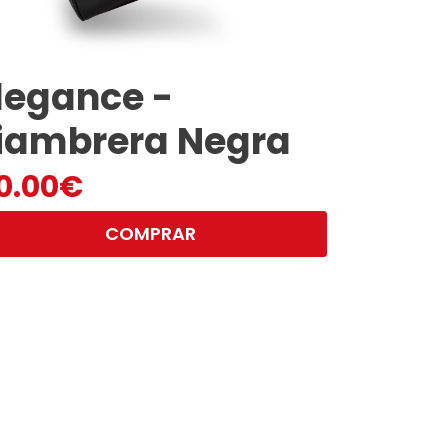
legance -
iambrera Negra
0.00
€
COMPRAR