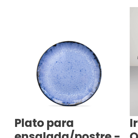
Plato para
I
ensalada/postre -
O