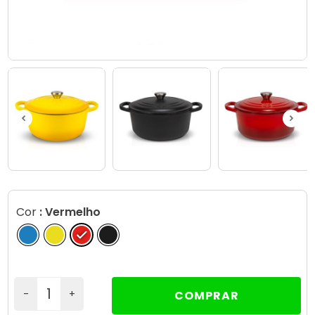
Cor
: Vermelho
-
+
COMPRAR
Quantidade