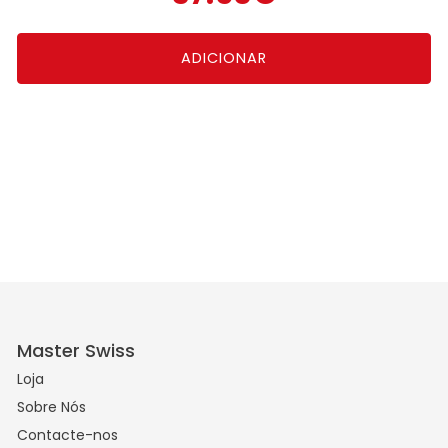
preço
preço
ADICIONAR
original
atual
era:
é:
50.00€.
37.50€.
Master Swiss
Loja
Sobre Nós
Contacte-nos