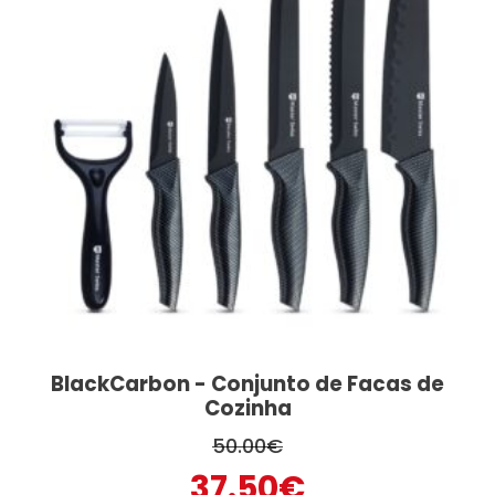
BlackCarbon - Conjunto de Facas de
Cozinha
50.00
€
O
O
37.50
€