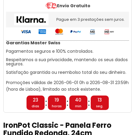
de
Envio Gratuito
IronPot
Classic
-
Pague em 3 prestações sem juros.
Panela
Ferro
Fundido
Redonda,
Garantias Master Swiss
24cm
Pagamentos seguros e 100% controlados.
Respeitamos a sua privacidade, mantendo os seus dados
seguros.
Satisfação garantida ou reembolso total do seu dinheiro.
Promoções válidas de
2026-06-01
0h a
2026-08-31
23:59h
(hora de Lisboa), limitado ao stock existente.
:
:
:
23
19
40
11
dias
horas
min
seg.
IronPot Classic - Panela Ferro
Fundido Redonda, 24cm