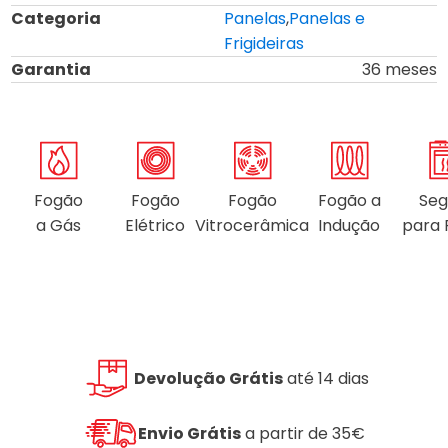
Categoria
Panelas
,
Panelas e
Frigideiras
Garantia
36 meses
Fogão
Fogão
Fogão
Fogão a
Seg
a Gás
Elétrico
Vitrocerâmica
Indução
para 
Devolução Grátis
até 14 dias
Envio Grátis
a partir de 35€