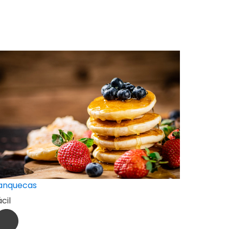
anquecas
cil