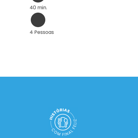
40 min.
4 Pessoas
1
2
3
…
37
Seguinte »