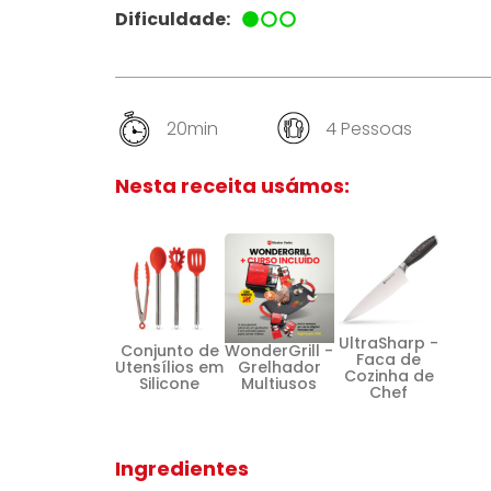
Dificuldade:
20min
4 Pessoas
Nesta receita usámos:
UltraSharp -
Conjunto de
WonderGrill -
Faca de
Utensílios em
Grelhador
Cozinha de
Silicone
Multiusos
Chef
Ingredientes