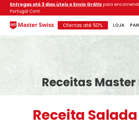
Entregas até 3 dias úteis e Envio Grátis
para encomenda
Portugal Cont.
Ofertas até 50%
LOJA
PAN
Receitas Master
Receita Salada