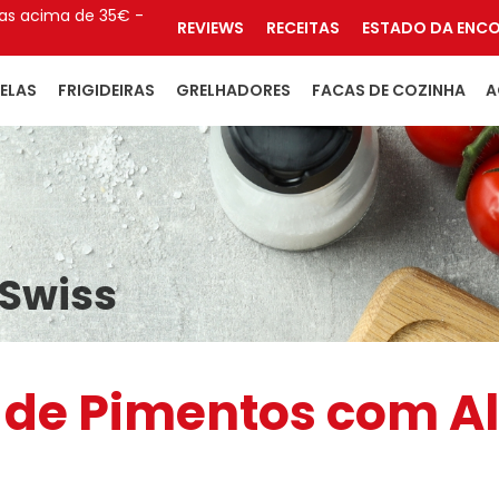
s acima de 35€ -
REVIEWS
RECEITAS
ESTADO DA ENC
ELAS
FRIGIDEIRAS
GRELHADORES
FACAS DE COZINHA
A
 Swiss
 de Pimentos com A