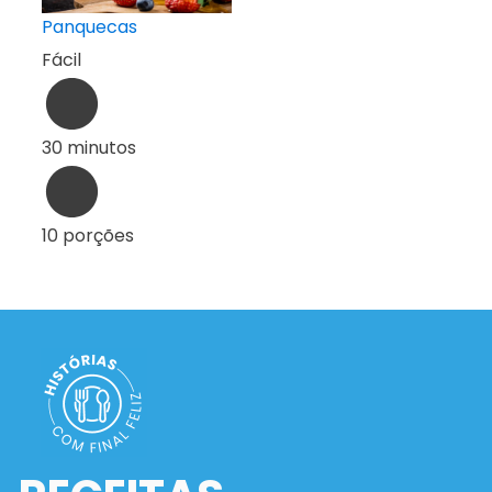
Panquecas
Fácil
1
2
3
…
37
Seguinte »
30 minutos
10 porções