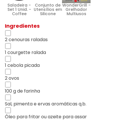
Saladeira -
Conjunto de
WonderGrill -
Set 1 Unid. -
Utensílios em
Grelhador
Coffee
Silicone
Multiusos
Ingredientes
2 cenouras raladas
1 courgette ralada
1 cebola picada
2 ovos
100 g de farinha
Sal, pimenta e ervas aromáticas q.b.
Óleo para fritar ou azeite para assar