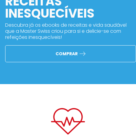
RECEITAS
INESQUECÍVEIS
Descubra já os ebooks de receitas e vida saudável
que a Master Swiss criou para si e delicie-se com
refeições inesquecíveis!
COMPRAR