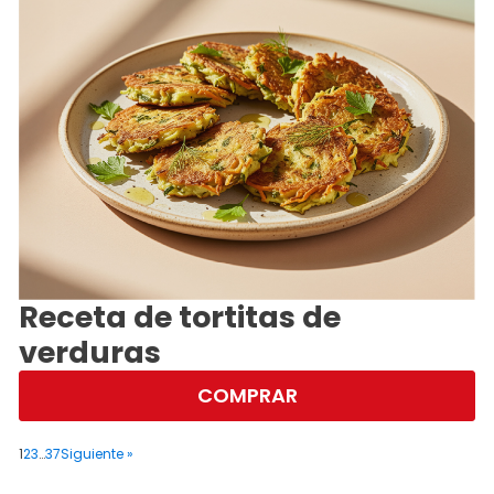
Receta de tortitas de
verduras
COMPRAR
1
2
3
…
37
Siguiente »