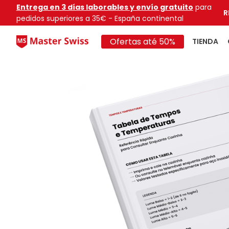
Entrega en 3 días laborables y envío gratuito
para
R
pedidos superiores a 35€ - España continental
Ofertas até 50%
TIENDA