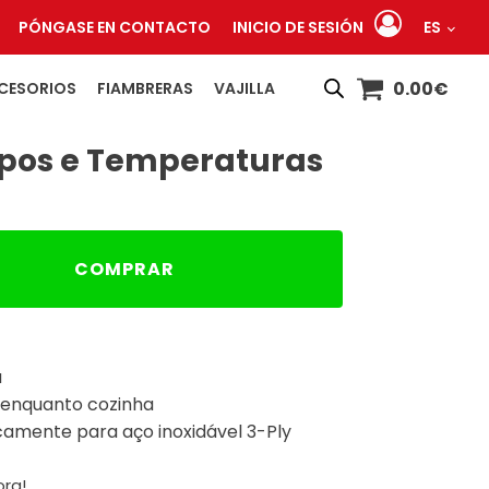
PÓNGASE EN CONTACTO
INICIO DE SESIÓN
ES
0.00
€
CESORIOS
FIAMBRERAS
VAJILLA
pos e Temperaturas
COMPRAR
a
 enquanto cozinha
camente para aço inoxidável 3-Ply
ra!