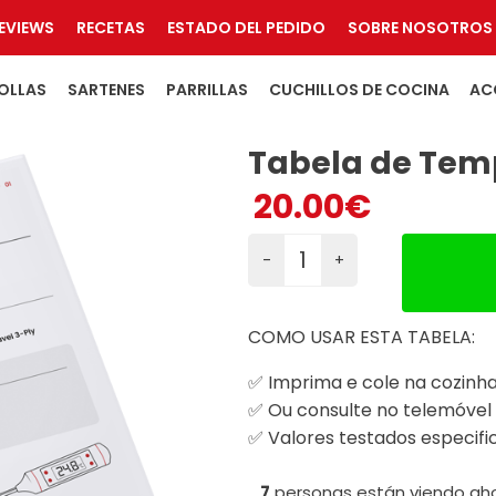
EVIEWS
RECETAS
ESTADO DEL PEDIDO
SOBRE NOSOTROS
OLLAS
SARTENES
PARRILLAS
CUCHILLOS DE COCINA
AC
Tabela de Tem
20.00
€
-
+
Tabela
de
Tempos
COMO USAR ESTA TABELA:
e
Temperaturas
✅ Imprima e cole na cozinh
cantidad
✅ Ou consulte no telemóvel
✅ Valores testados especifi
7
personas están viendo aho