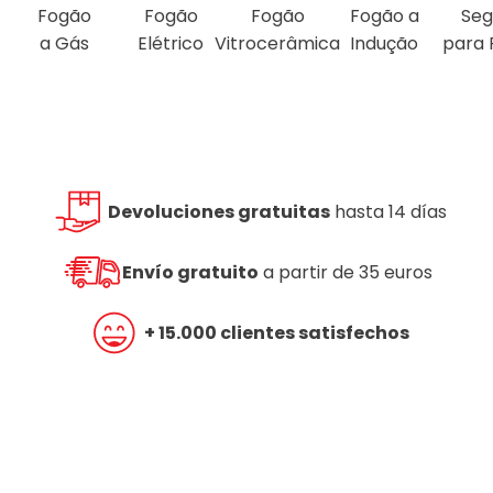
Fogão
Fogão
Fogão
Fogão a
Seg
a Gás
Elétrico
Vitrocerâmica
Indução
para 
Devoluciones gratuitas
hasta 14 días
Envío gratuito
a partir de 35 euros
+ 15.000 clientes satisfechos