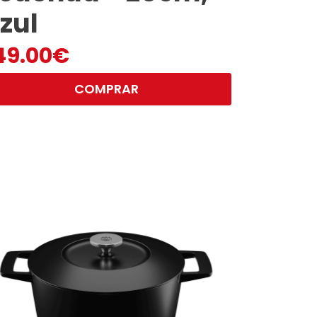
zul
49.00
€
COMPRAR