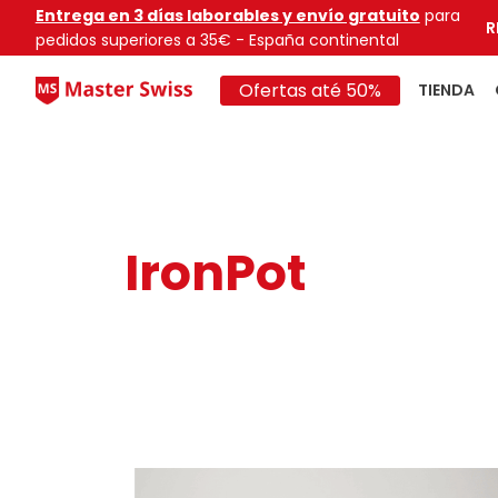
Entrega en 3 días laborables y envío gratuito
para
R
pedidos superiores a 35€ - España continental
Ofertas até 50%
TIENDA
IronPot