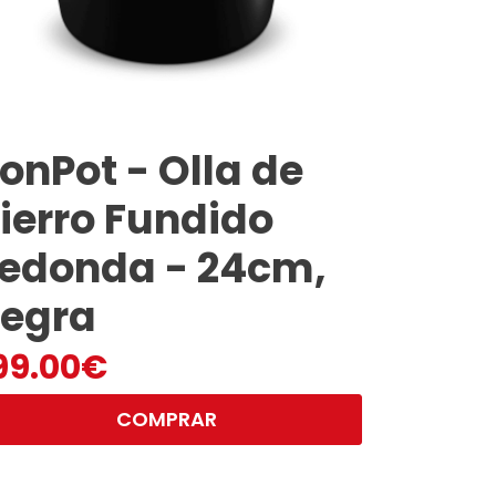
ronPot - Olla de
ierro Fundido
edonda - 24cm,
egra
99.00
€
COMPRAR