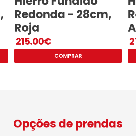
Hierro Fundido
H
,
Redonda - 28cm,
R
Roja
A
215.00
€
2
COMPRAR
Opções de prendas