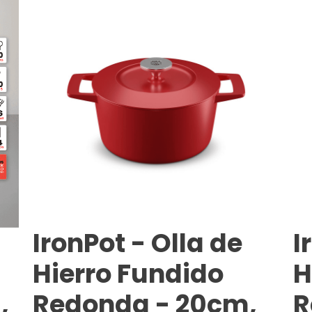
IronPot - Olla de
I
Hierro Fundido
H
,
Redonda - 20cm,
R