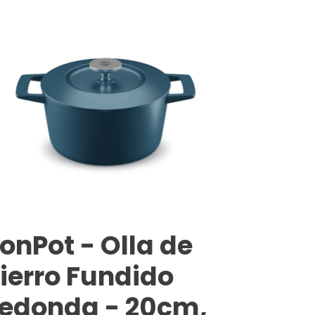
ronPot - Olla de
ierro Fundido
edonda - 20cm,