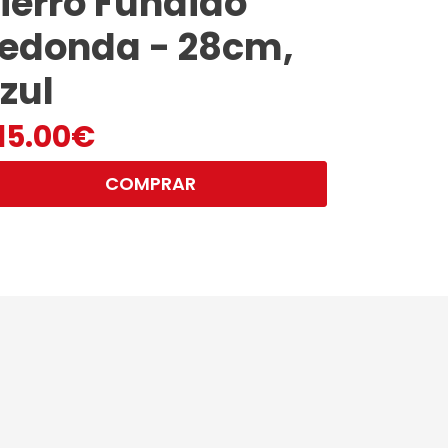
ierro Fundido
edonda - 28cm,
zul
15.00
€
COMPRAR