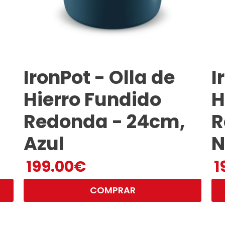
IronPot - Olla de
I
Hierro Fundido
H
Redonda - 24cm,
R
Azul
N
199.00
€
1
COMPRAR