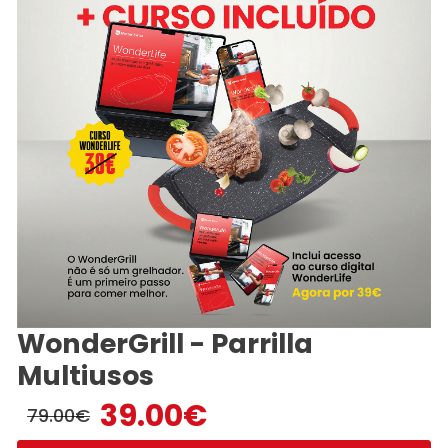
WonderGrill - Parrilla
Multiusos
39.00
€
79.00
€
El
El